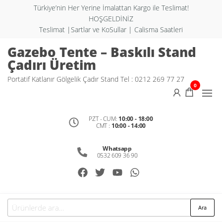
Türkiye’nin Her Yerine İmalattan Kargo ile Teslimat!
HOŞGELDİNİZ
Teslimat |Sartlar ve KoSullar | Calisma Saatleri
Gazebo Tente – Baskılı Stand
Çadırı Üretim
Portatif Katlanır Gölgelik Çadır Stand Tel : 0212 269 77 27
0
PZT - CUM:
10:00 - 18:00
CMT :
10:00 - 14:00
Whatsapp
0532 609 36 90
Ara