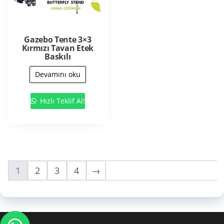
Gazebo Tente 3×3
Kırmızı Tavan Etek
Baskılı
Devamını oku
Hızlı Teklif Al!
1
2
3
4
→