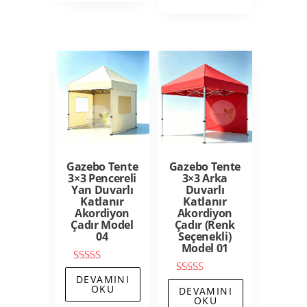
Gazebo Tente
Gazebo Tente
3×3 Pencereli
3×3 Arka
Yan Duvarlı
Duvarlı
Katlanır
Katlanır
Akordiyon
Akordiyon
Çadır Model
Çadır (Renk
04
Seçenekli)
Model 01
5 üzerinden
DEVAMINI
5.00
5 üzerinden
OKU
oy aldı
DEVAMINI
5.00
OKU
oy aldı