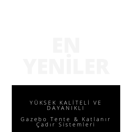
EN
YENILER
YÜKSEK KALİTELİ VE
DAYANIKLI
Gazebo Tente & Katlanır
Çadır Sistemleri