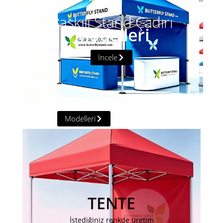
Baskılı Stand Çadırı
Modelleri
İncele
Modelleri
GAZEBO TENTE
Farklı ölçüler ve farklı renkler
TENTE
İNCELEYIN
İstediğiniz renkde üretim