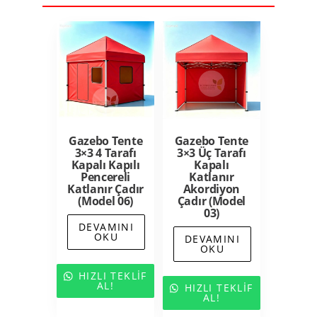
Gazebo Tente
Gazebo Tente
3×3 4 Tarafı
3×3 Üç Tarafı
Kapalı Kapılı
Kapalı
Pencereli
Katlanır
Katlanır Çadır
Akordiyon
(Model 06)
Çadır (Model
03)
DEVAMINI
OKU
DEVAMINI
OKU
HIZLI TEKLIF
AL!
HIZLI TEKLIF
AL!