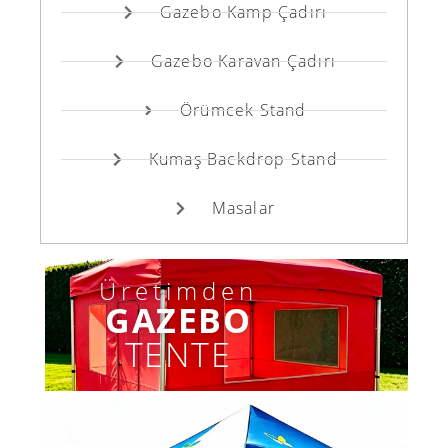
Gazebo Kamp Çadırı
Gazebo Karavan Çadırı
Örümcek Stand
Kumaş Backdrop Stand
Masalar
Üretimden
GAZEBO
TENTE