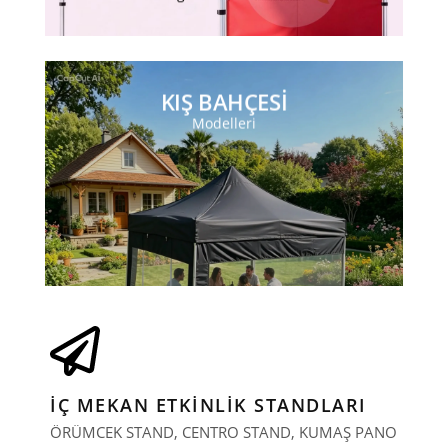
KIŞ BAHÇESI
Modelleri
KIŞ BAHÇESI
Farklı ölçülerde farklı renklerde
İNCELEYIN
İÇ MEKAN ETKİNLİK STANDLARI
ÖRÜMCEK STAND, CENTRO STAND, KUMAŞ PANO