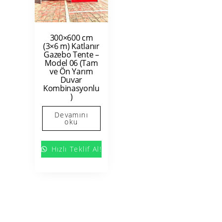
300×600 cm
(3×6 m) Katlanır
Gazebo Tente –
Model 06 (Tam
ve Ön Yarım
Duvar
Kombinasyonlu
)
Devamını
oku
Hızlı Teklif Al!