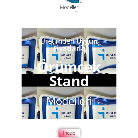
Modeller
Üretimden
Uygun
Fiyatlarla
Örümcek
Stand
Modelleri
İncele