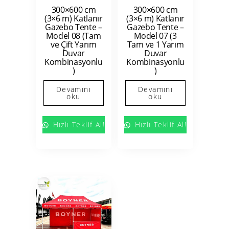
300×600 cm
300×600 cm
(3×6 m) Katlanır
(3×6 m) Katlanır
Gazebo Tente –
Gazebo Tente –
Model 08 (Tam
Model 07 (3
ve Çift Yarım
Tam ve 1 Yarım
Duvar
Duvar
Kombinasyonlu
Kombinasyonlu
)
)
Devamını
Devamını
oku
oku
Hızlı Teklif Al!
Hızlı Teklif Al!