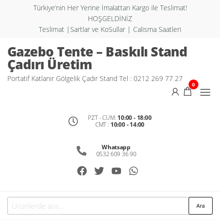
Türkiye’nin Her Yerine İmalattan Kargo ile Teslimat!
HOŞGELDİNİZ
Teslimat |Sartlar ve KoSullar | Calisma Saatleri
Gazebo Tente – Baskılı Stand
Çadırı Üretim
Portatif Katlanır Gölgelik Çadır Stand Tel : 0212 269 77 27
0
PZT - CUM:
10:00 - 18:00
CMT :
10:00 - 14:00
Whatsapp
0532 609 36 90
Ara