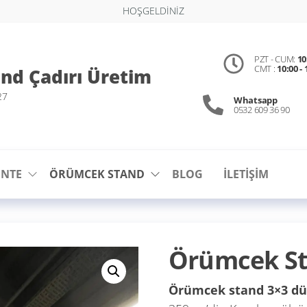
HOŞGELDİNİZ
PZT - CUM:
10
CMT :
10:00 - 
and Çadırı Üretim
27
Whatsapp
0532 609 36 90
ENTE
ÖRÜMCEK STAND
BLOG
ILETIŞIM
Örümcek St
Örümcek stand 3×3 dü