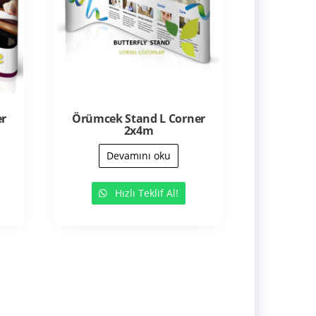
er
Örümcek Stand L Corner
2x4m
Devamını oku
Hızlı Teklif Al!