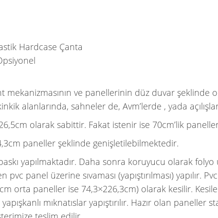
astik Hardcase Çanta
Opsiyonel
t mekanizmasının ve panellerinin düz duvar şeklinde 
nkik alanlarında, sahneler de, Avm’lerde , yada açılışl
,5cm olarak sabittir. Fakat istenir ise 70cm’lik paneller 
,3cm paneller şeklinde genişletilebilmektedir.
yo baskı yapılmaktadır. Daha sonra koruyucu olarak foly
n pvc panel üzerine sıvaması (yapıştırılması) yapılır. P
m orta paneller ise 74,3×226,3cm) olarak kesilir. Kesile
yapışkanlı mıknatıslar yapıştırılır. Hazır olan paneller st
erimize teslim edilir.