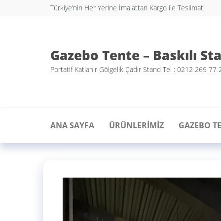
Türkiye’nin Her Yerine İmalattan Kargo ile Teslimat!
Gazebo Tente – Baskılı St
Portatif Katlanır Gölgelik Çadır Stand Tel : 0212 269 77 
ANA SAYFA
ÜRÜNLERIMIZ
GAZEBO T