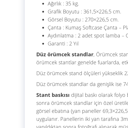
Ağırlık : 35 kg.
Grafik Boyutu : 361,5×226,5 cm.
Görsel Boyutu : 270×226,5 cm.
Çanta : Kumaş Softcase Çanta – Pl
Aydınlatma : 2 adet spot lamba – 
Garanti : 2 Yıl
Düz örümcek standlar
, Örümcek stan
örümcek stantlar genelde fuarlarda, etki
Düz örümcek stand ölçüleri yükseklik 226
Düz örümcek standlar da genişlik ise 74
Stant baskısı
dijital baskı olarak fol
sonra örümcek standlar için özel üretile
görsel ebatına (yan paneller 69,3×226,5c
uygulanır. Panellerin iki yan tarafına 3m 
yapıldıktan sonra fotoğrafı alınarak müşt