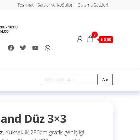
Teslimat |Sartlar ve KoSullar | Calisma Saatleri
:00 - 18:00
14:00
0
₺ 0,00
Ara
and Düz 3×3
z
, Yükseklik 230cm grafik genişliği