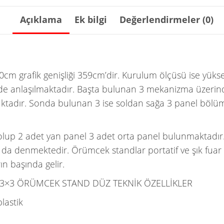
Açıklama
Ek bilgi
Değerlendirmeler (0)
30cm grafik genişliği 359cm’dir. Kurulum ölçüsü ise yükse
de anlaşılmaktadır. Başta bulunan 3 mekanizma üzerin
tadır. Sonda bulunan 3 ise soldan sağa 3 panel böl
up 2 adet yan panel 3 adet orta panel bulunmaktadır.
 denmektedir. Örümcek standlar portatif ve şık fuar s
ın başında gelir.
3×3 ÖRÜMCEK STAND DÜZ TEKNİK ÖZELLİKLER
lastik