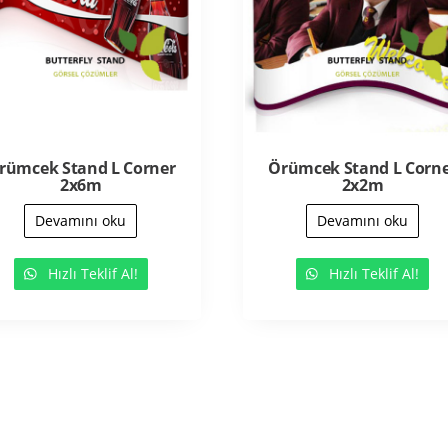
rümcek Stand L Corner
Örümcek Stand L Corn
2x6m
2x2m
Devamını oku
Devamını oku
Hızlı Teklif Al!
Hızlı Teklif Al!