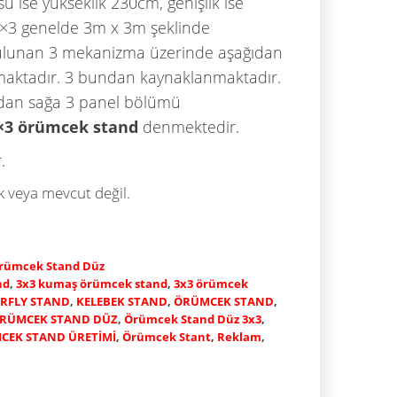
 ise yükseklik 230cm, genişlik ise
3×3 genelde 3m x 3m şeklinde
bulunan 3 mekanizma üzerinde aşağıdan
maktadır. 3 bundan kaynaklanmaktadır.
ldan sağa 3 panel bölümü
×3 örümcek stand
denmektedir.
.
 veya mevcut değil.
rümcek Stand Düz
nd
,
3x3 kumaş örümcek stand
,
3x3 örümcek
RFLY STAND
,
KELEBEK STAND
,
ÖRÜMCEK STAND
,
RÜMCEK STAND DÜZ
,
Örümcek Stand Düz 3x3
,
CEK STAND ÜRETİMİ
,
Örümcek Stant
,
Reklam
,