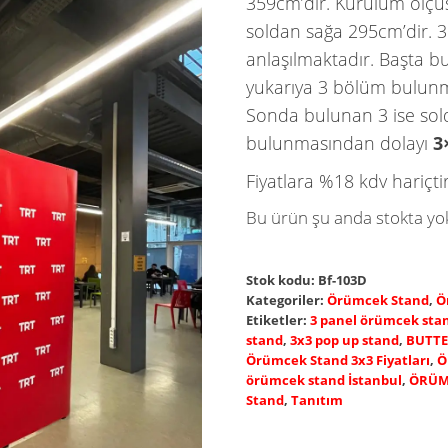
359cm’dir. Kurulum ölçüsü
soldan sağa 295cm’dir. 
anlaşılmaktadır. Başta 
yukarıya 3 bölüm bulun
Sonda bulunan 3 ise so
bulunmasından dolayı
3
Fiyatlara %18 kdv hariçtir
Bu ürün şu anda stokta yok
Stok kodu:
Bf-103D
Kategoriler:
Örümcek Stand
,
Ö
Etiketler:
3 panel örümcek sta
stand
,
3x3 pop up stand
,
BUTTE
Örümcek Stand 3x3 Fiyatları
,
Ö
örümcek stand İstanbul
,
ÖRÜM
Stand
,
Tanıtım