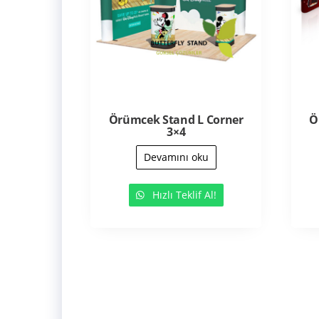
Örümcek Stand L Corner
Ö
3×4
Devamını oku
Hızlı Teklif Al!