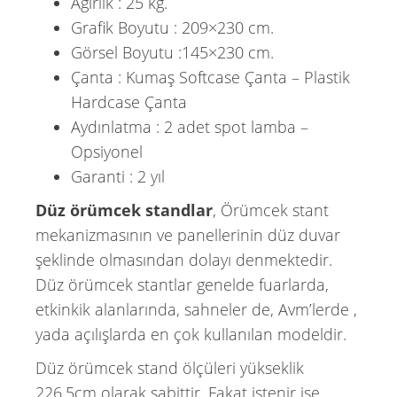
Ağırlık : 25 kg.
Grafik Boyutu : 209×230 cm.
Görsel Boyutu :145×230 cm.
Çanta : Kumaş Softcase Çanta – Plastik
Hardcase Çanta
Aydınlatma : 2 adet spot lamba –
Opsiyonel
Garanti : 2 yıl
Düz örümcek standlar
, Örümcek stant
mekanizmasının ve panellerinin düz duvar
şeklinde olmasından dolayı denmektedir.
Düz örümcek stantlar genelde fuarlarda,
etkinkik alanlarında, sahneler de, Avm’lerde ,
yada açılışlarda en çok kullanılan modeldir.
Düz örümcek stand ölçüleri yükseklik
226,5cm olarak sabittir. Fakat istenir ise