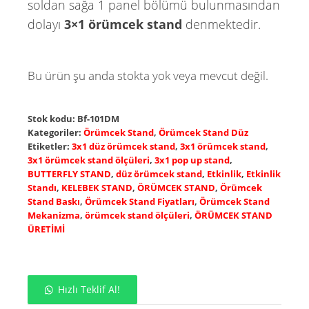
soldan sağa 1 panel bölümü bulunmasından
dolayı
3×1 örümcek stand
denmektedir.
Bu ürün şu anda stokta yok veya mevcut değil.
Stok kodu:
Bf-101DM
Kategoriler:
Örümcek Stand
,
Örümcek Stand Düz
Etiketler:
3x1 düz örümcek stand
,
3x1 örümcek stand
,
3x1 örümcek stand ölçüleri
,
3x1 pop up stand
,
BUTTERFLY STAND
,
düz örümcek stand
,
Etkinlik
,
Etkinlik
Standı
,
KELEBEK STAND
,
ÖRÜMCEK STAND
,
Örümcek
Stand Baskı
,
Örümcek Stand Fiyatları
,
Örümcek Stand
Mekanizma
,
örümcek stand ölçüleri
,
ÖRÜMCEK STAND
ÜRETİMİ
Hızlı Teklif Al!