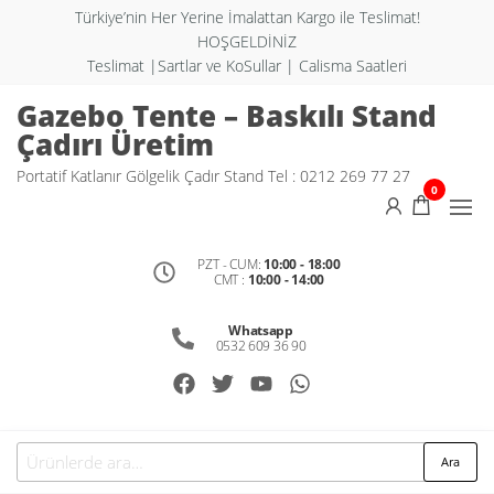
Türkiye’nin Her Yerine İmalattan Kargo ile Teslimat!
HOŞGELDİNİZ
Teslimat |Sartlar ve KoSullar | Calisma Saatleri
Gazebo Tente – Baskılı Stand
Çadırı Üretim
Portatif Katlanır Gölgelik Çadır Stand Tel : 0212 269 77 27
0
PZT - CUM:
10:00 - 18:00
CMT :
10:00 - 14:00
Whatsapp
0532 609 36 90
Ara