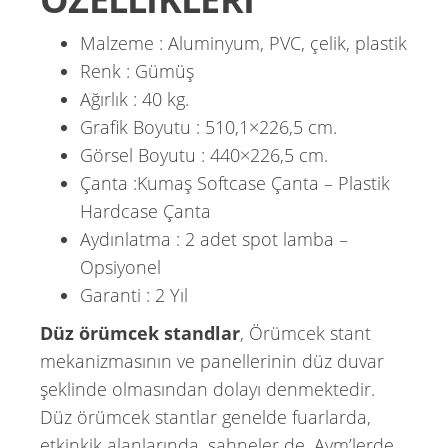
Malzeme : Aluminyum, PVC, çelik, plastik
Renk : Gümüş
Ağırlık : 40 kg.
Grafik Boyutu : 510,1×226,5 cm.
Görsel Boyutu : 440×226,5 cm.
Çanta :Kumaş Softcase Çanta – Plastik
Hardcase Çanta
Aydınlatma : 2 adet spot lamba –
Opsiyonel
Garanti : 2 Yıl
Düz örümcek standlar
, Örümcek stant
mekanizmasının ve panellerinin düz duvar
şeklinde olmasından dolayı denmektedir.
Düz örümcek stantlar genelde fuarlarda,
etkinkik alanlarında, sahneler de, Avm’lerde ,