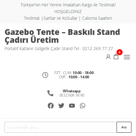
Türkiye’nin Her Yerine İmalattan Kargo ile Teslimat!
HOŞGELDİNİZ
Teslimat |Sartlar ve KoSullar | Calisma Saatleri
Gazebo Tente – Baskılı Stand
Çadırı Üretim
Portatif Katlanır Gölgelik Çadır Stand Tel : 0212 269 77 27
0
PZT - CUM:
10:00 - 18:00
CMT :
10:00 - 14:00
Whatsapp
0532 609 36 90
Ara