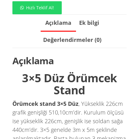
Hızlı Teklif Al!
Açıklama
Ek bilgi
Değerlendirmeler (0)
Açıklama
3×5 Düz Örümcek
Stand
Örümcek stand 3×5 Düz
, Yükseklik 226cm
grafik genişliği 510,10cm’dir. Kurulum ölçüsü
ise yükseklik 226cm, genişlik ise soldan sağa
440cm’dir. 3×5 genelde 3m x 5m şeklinde
anlaşılmaktadır. Başta bulunan 3 mekanizma