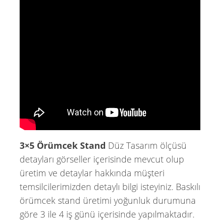
3×5 Örümcek Stand
Düz Tasarım ölçüsü
detayları görseller içerisinde mevcut olup
üretim ve detaylar hakkında müşteri
temsilcilerimizden detaylı bilgi isteyiniz. Baskılı
örümcek stand üretimi yoğunluk durumuna
göre 3 ile 4 iş günü içerisinde yapılmaktadır.