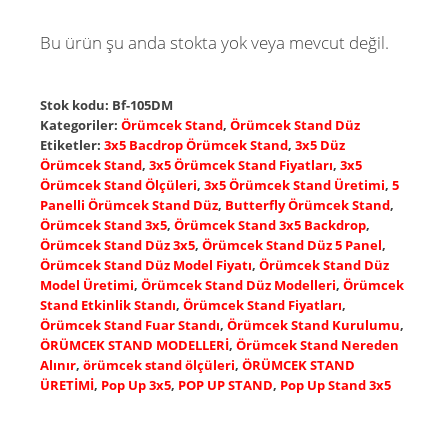
Bu ürün şu anda stokta yok veya mevcut değil.
Stok kodu:
Bf-105DM
Kategoriler:
Örümcek Stand
,
Örümcek Stand Düz
Etiketler:
3x5 Bacdrop Örümcek Stand
,
3x5 Düz
Örümcek Stand
,
3x5 Örümcek Stand Fiyatları
,
3x5
Örümcek Stand Ölçüleri
,
3x5 Örümcek Stand Üretimi
,
5
Panelli Örümcek Stand Düz
,
Butterfly Örümcek Stand
,
Örümcek Stand 3x5
,
Örümcek Stand 3x5 Backdrop
,
Örümcek Stand Düz 3x5
,
Örümcek Stand Düz 5 Panel
,
Örümcek Stand Düz Model Fiyatı
,
Örümcek Stand Düz
Model Üretimi
,
Örümcek Stand Düz Modelleri
,
Örümcek
Stand Etkinlik Standı
,
Örümcek Stand Fiyatları
,
Örümcek Stand Fuar Standı
,
Örümcek Stand Kurulumu
,
ÖRÜMCEK STAND MODELLERİ
,
Örümcek Stand Nereden
Alınır
,
örümcek stand ölçüleri
,
ÖRÜMCEK STAND
ÜRETİMİ
,
Pop Up 3x5
,
POP UP STAND
,
Pop Up Stand 3x5