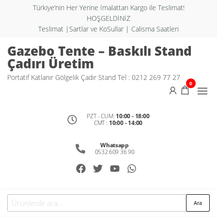
Türkiye’nin Her Yerine İmalattan Kargo ile Teslimat!
HOŞGELDİNİZ
Teslimat |Sartlar ve KoSullar | Calisma Saatleri
Gazebo Tente – Baskılı Stand
Çadırı Üretim
Portatif Katlanır Gölgelik Çadır Stand Tel : 0212 269 77 27
0
PZT - CUM:
10:00 - 18:00
CMT :
10:00 - 14:00
Whatsapp
0532 609 36 90
Ara