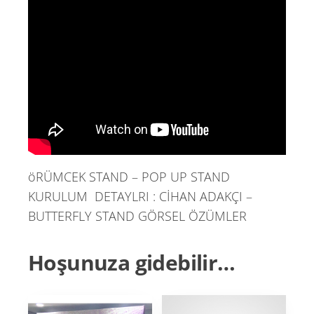
öRÜMCEK STAND – POP UP STAND
KURULUM DETAYLRI : CİHAN ADAKÇI –
BUTTERFLY STAND GÖRSEL ÖZÜMLER
Hoşunuza gidebilir…