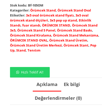
Stok kodu:
Bf-105OM
Kategoriler:
Örümcek Stand
,
Örümcek Stand Oval
Etiketler:
3x5 oval örümcek stand fiyatı
,
3x5 oval
örümcek stand ölçüleri
,
3x5 pop up stand
,
Etkinlik
Standı
,
fuar standı
,
ÖRÜMCEK STAND
,
Örümcek Stand
3x5
,
Örümcek Stand 5 Panel
,
Örümcek Stand Baskı
,
Örümcek Stand Kiralama
,
Örümcek Stand Mekanizma
,
ÖRÜMCEK STAND OVAL
,
Örümcek Stand Üretim
,
Örümcek Stand Üretim Merkezi
,
Örümcek Stant
,
Pop
Up
,
Stand
,
Tenıtım
Hızlı Teklif Al!
Açıklama
Ek bilgi
Değerlendirmeler (0)