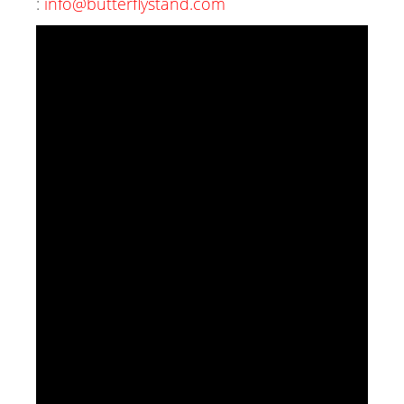
:
info@butterflystand.com